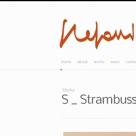
home
about
works
news
conta