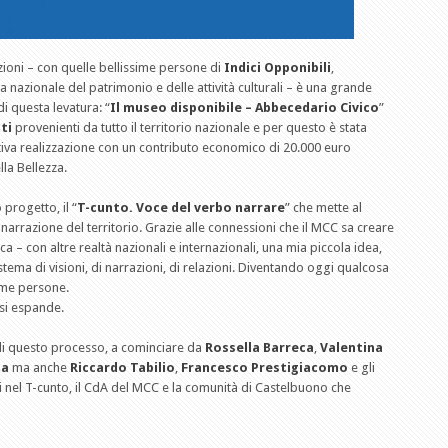
azioni – con quelle bellissime persone di
Indici Opponibili
,
nazionale del patrimonio e delle attività culturali – è una grande
i questa levatura: “
Il museo disponibile – Abbecedario Civico
”
tti
provenienti da tutto il territorio nazionale e per questo è stata
tiva realizzazione con un contributo economico di 20.000 euro
la Bellezza.
 progetto, il “
T-cunto. Voce del verbo narrare
” che mette al
a narrazione del territorio. Grazie alle connessioni che il MCC sa creare
ca – con altre realtà nazionali e internazionali, una mia piccola idea,
tema di visioni, di narrazioni, di relazioni. Diventando oggi qualcosa
ime persone.
si espande.
 di questo processo, a cominciare da
Rossella Barreca
,
Valentina
ta
ma anche
Riccardo Tabilio
,
Francesco Prestigiacomo
e gli
olti nel T-cunto, il CdA del MCC e la comunità di Castelbuono che