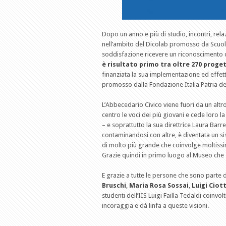
Dopo un anno e più di studio, incontri, rel
nell’ambito del Dicolab promosso da Scuola 
soddisfazione ricevere un riconoscimento d
è risultato primo tra oltre 270 proge
finanziata la sua implementazione ed effet
promosso dalla Fondazione Italia Patria del
L’Abbecedario Civico viene fuori da un altro
centro le voci dei più giovani e cede loro l
– e soprattutto la sua direttrice Laura Barre
contaminandosi con altre, è diventata un sis
di molto più grande che coinvolge moltiss
Grazie quindi in primo luogo al Museo che 
E grazie a tutte le persone che sono parte
Bruschi
,
Maria Rosa Sossai
,
Luigi Ciot
studenti dell’IIS Luigi Failla Tedaldi coinv
incoraggia e dà linfa a queste visioni.