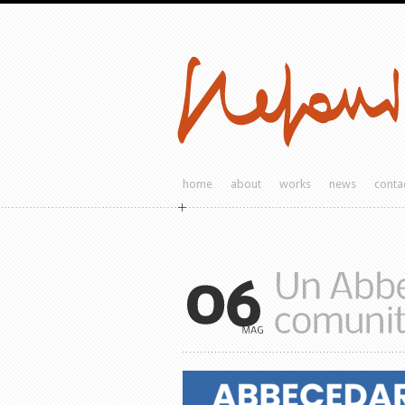
home
about
works
news
conta