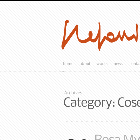
home
about
works
news
conta