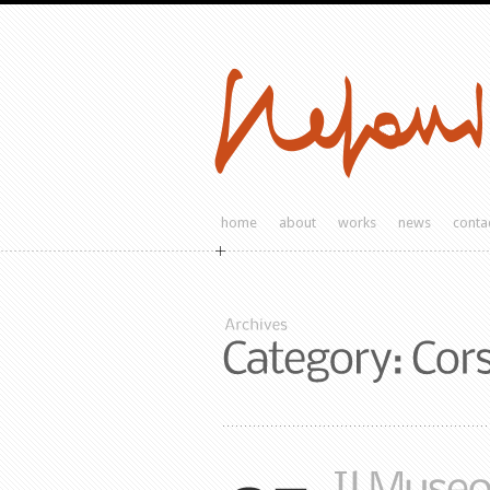
home
about
works
news
conta