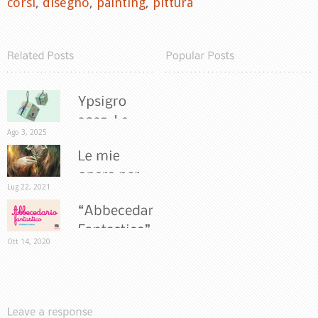
corsi
,
disegno
,
painting
,
pittura
Ago 3, 2025
Lug 22, 2021
Ott 14, 2020