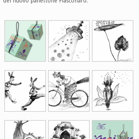
del nuovo panettone Fiasconaro.