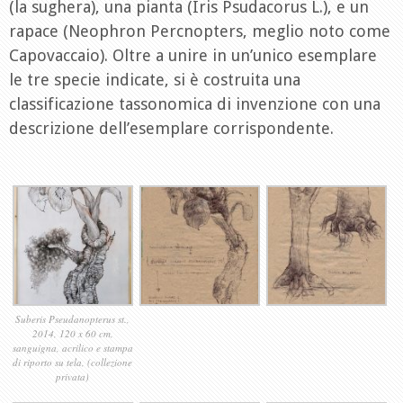
(la sughera), una pianta (Iris Psudacorus L.), e un
rapace (Neophron Percnopters, meglio noto come
Capovaccaio). Oltre a unire in un’unico esemplare
le tre specie indicate, si è costruita una
classificazione tassonomica di invenzione con una
descrizione dell’esemplare corrispondente.
Suberis Pseudanopterus st.,
2014, 120 x 60 cm,
sanguigna, acrilico e stampa
di riporto su tela, (collezione
privata)