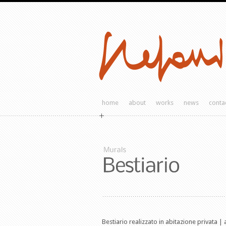
home
about
works
news
conta
Bestiario realizzato in abitazione privata |