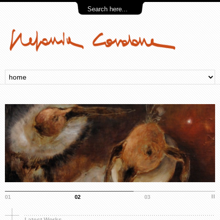
Synthetic object
Murals, Painting
Premio, simbolo e
Opera in tre parti.
memoria
Storia di una fioritura
01
02
03