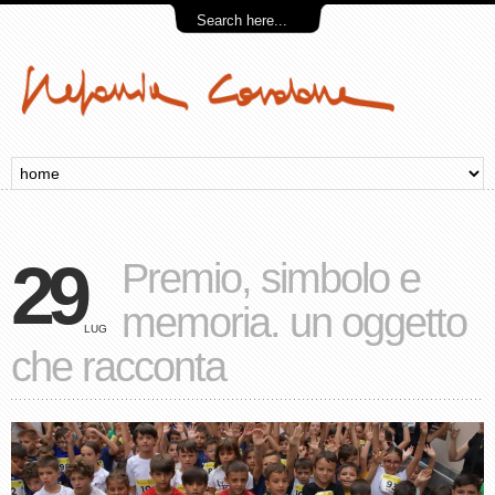
29
Premio, simbolo e
memoria. un oggetto
LUG
che racconta