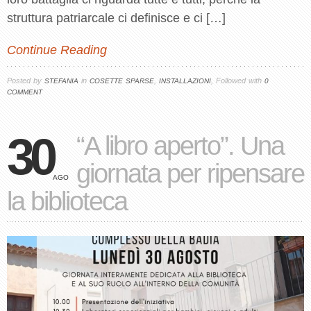
struttura patriarcale ci definisce e ci […]
Continue Reading
Posted by
in
,
, Followed with
STEFANIA
COSETTE SPARSE
INSTALLAZIONI
0
COMMENT
30
“A libro aperto”. Una
giornata per ripensare
AGO
la biblioteca