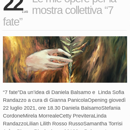
22
mostra collettiva “7
LUG
fate”
“7 fate”Da un’idea di Daniela Balsamo e Linda Sofia
Randazzo a cura di Gianna PanicolaOpening giovedì
22 luglio 2021, ore 18.30 Daniela BalsamoStefania
CordoneMirela MorrealeCetty PreviteraLinda
RandazzoLilian Lilith Rosso RussoSamantha Torrisi