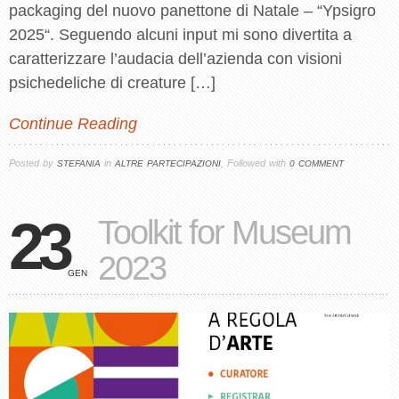
packaging del nuovo panettone di Natale – “Ypsigro
2025“. Seguendo alcuni input mi sono divertita a
caratterizzare l’audacia dell’azienda con visioni
psichedeliche di creature […]
Continue Reading
Posted by
in
, Followed with
STEFANIA
ALTRE PARTECIPAZIONI
0 COMMENT
23
Toolkit for Museum
2023
GEN