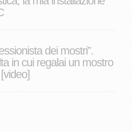
ica, la mia installazione
C
ssionista dei mostri”.
ta in cui regalai un mostro
[video]