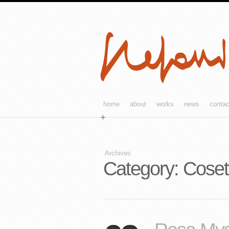
home
about
works
news
contac
Archives
Category: Coset