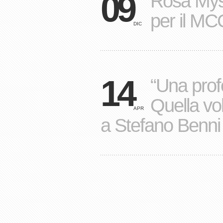
09
Rosa Myst
per il MC
DIC
14
“Una profe
Quella vol
APR
a Stefano Benni 