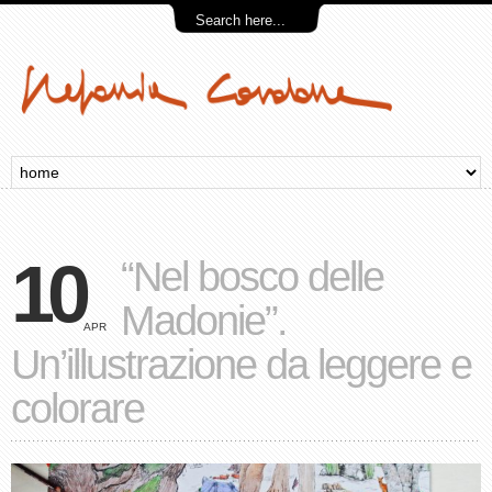
10
“Nel bosco delle
Madonie”.
APR
Un’illustrazione da leggere e
colorare