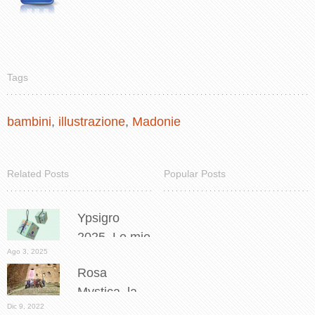
Tags
bambini
,
illustrazione
,
Madonie
Related Posts
Popular Posts
Ypsigro
2025. Le mie
Ago 3, 2025
illustrazioni
Rosa
per il nuovo
Mystica, la
panettone
Dic 9, 2022
mia
Fiasconaro