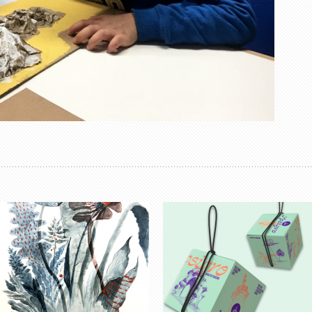
Murals, Painting
Drawings
Opera in tre parti.
Ypsigro
Storia di una fioritura