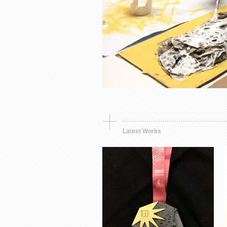
Synthetic object
Premio, simbolo e
memoria
Latest Works