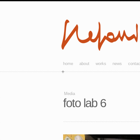
home
about
works
news
contac
Media
foto lab 6