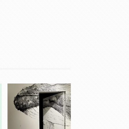
Murals
Quale profondità