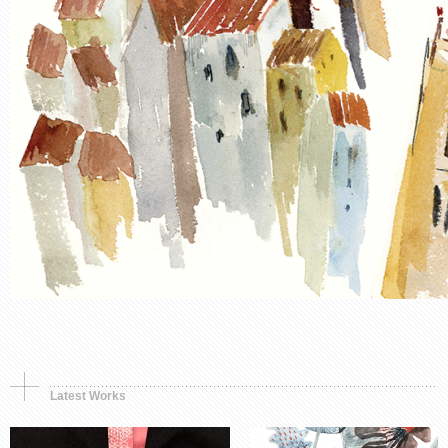
Synthetic object
Murals, Painting
Premio, simbolo e
Opera in tre parti.
memoria
Storia di una fioritura
Latest Works