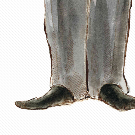
Synthetic object
Murals, Painting
Premio, simbolo e
Opera in tre parti.
memoria
Storia di una fioritura