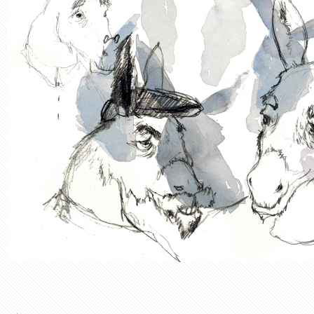
Synthetic object
Murals, Painting
Premio, simbolo e
Opera in tre parti.
memoria
Storia di una fioritura