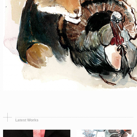
Synthetic object
Murals, Painting
Premio, simbolo e
Opera in tre parti.
memoria
Storia di una fioritura
Latest Works