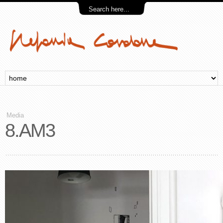
Media
8.AM3