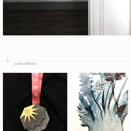
Synthetic object
Murals, Painting
Premio, simbolo e
Opera in tre parti.
memoria
Storia di una fioritura
Latest Works