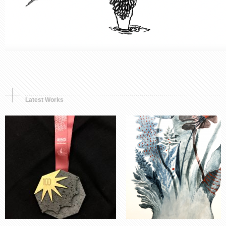
Synthetic object
Murals, Painting
Premio, simbolo e
Opera in tre parti.
memoria
Storia di una fioritura
Latest Works