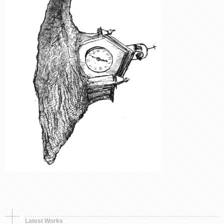
Synthetic object
Murals, Painting
Premio, simbolo e
Opera in tre parti.
memoria
Storia di una fioritura
Latest Works