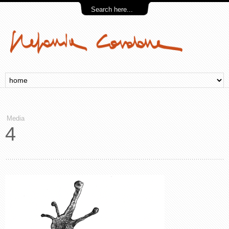
Media
4