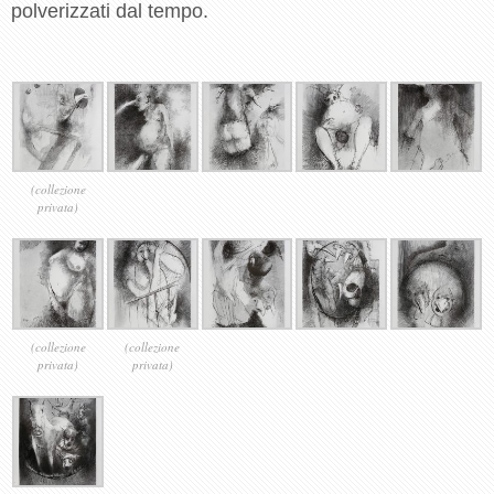
polverizzati dal tempo.
(collezione
privata)
(collezione
(collezione
privata)
privata)