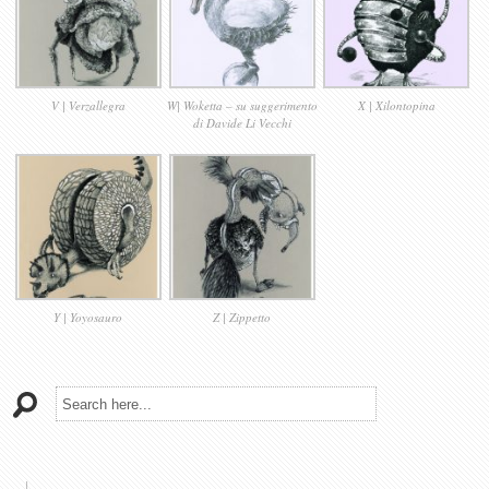
V | Verzallegra
W| Woketta – su suggerimento
X | Xilontopina
di Davide Li Vecchi
Y | Yoyosauro
Z | Zippetto
Drawings
book, Drawings, Painting
Ypsigro
Alla conquista del
Castello!