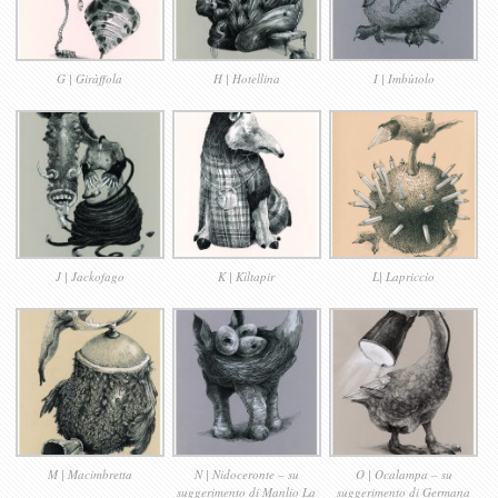
G | Giràffola
H | Hotellina
I | Imbùtolo
J | Jackofago
K | Kìltapir
L| Lapriccio
M | Macimbretta
N | Nidoceronte – su
O | Ocalampa – su
suggerimento di Manlio La
suggerimento di Germana