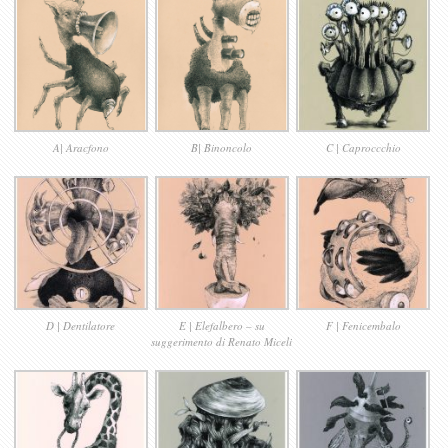
A| Aracfono
B| Binoncolo
C | Caproccchio
D | Dentilatore
E | Elefalbero – su
F | Fenicembalo
suggerimento di Renato Miceli