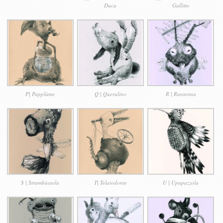
Duca
Gallitto
P| Papplùme
Q | Querulino
R | Rantenna
S | Strambùssola
T| Telaiodonte
U | Upupazzola