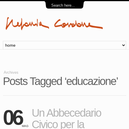
Archives
Posts Tagged ‘educazione’
06
Un Abbecedario
Civico per la
MAG