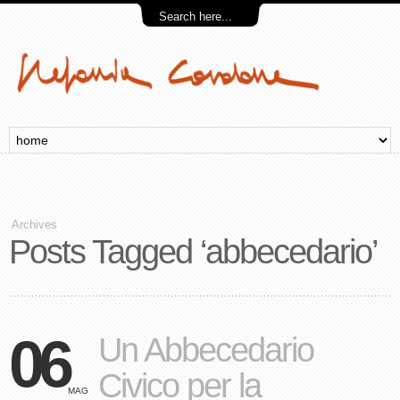
Archives
Posts Tagged ‘abbecedario’
06
Un Abbecedario
Civico per la
MAG