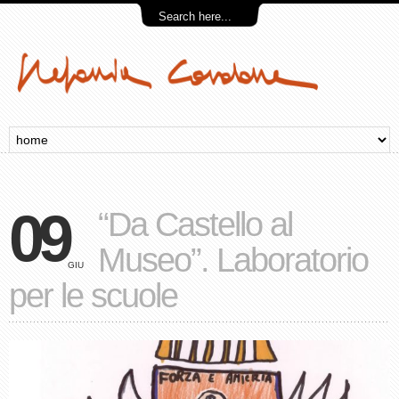
09
“Da Castello al
Museo”. Laboratorio
GIU
per le scuole